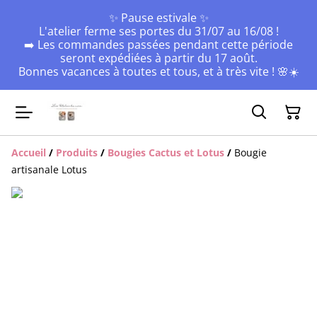
✨ Pause estivale ✨
L'atelier ferme ses portes du 31/07 au 16/08 !
➡️ Les commandes passées pendant cette période
seront expédiées à partir du 17 août.
Bonnes vacances à toutes et tous, et à très vite ! 🌸☀️
Accueil
/
Produits
/
Bougies Cactus et Lotus
/
Bougie
artisanale Lotus