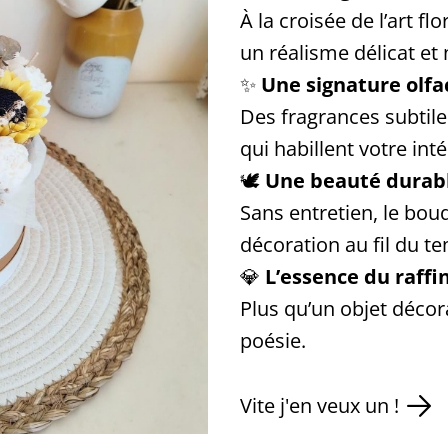
À la croisée de l’art f
un réalisme délicat et 
✨
Une signature olfa
Des fragrances subtile
qui habillent votre int
🕊️
Une beauté durab
Sans entretien, le bou
décoration au fil du t
💎
L’essence du raff
Plus qu’un objet décora
poésie.
Vite j'en veux un !