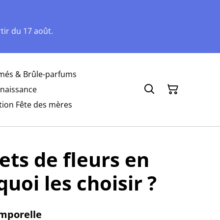
ir du 17 août.
més & Brûle-parfums
naissance
tion Fête des mères
ts de fleurs en
quoi les choisir ?
mporelle