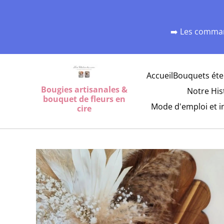
➡️ Les comman
Accueil
Bouquets éte
Bougies artisanales &
Notre His
bouquet de fleurs en
Mode d'emploi et i
cire