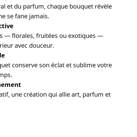
loral et du parfum, chaque bouquet révèle
ne se fane jamais.
ctive
s — florales, fruitées ou exotiques —
érieur avec douceur.
le
quet conserve son éclat et sublime votre
emps.
inement
tif, une création qui allie art, parfum et