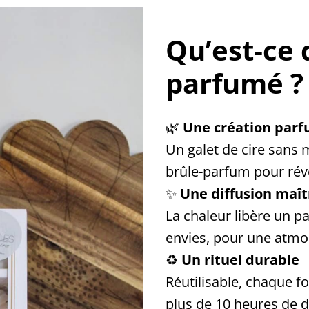
Qu’est-ce 
parfumé ?
🌿
Une création par
Un galet de cire sans
brûle-parfum pour révé
✨
Une diffusion maît
La chaleur libère un p
envies, pour une atmo
♻️
Un rituel durable
Réutilisable, chaque fo
plus de 10 heures de d