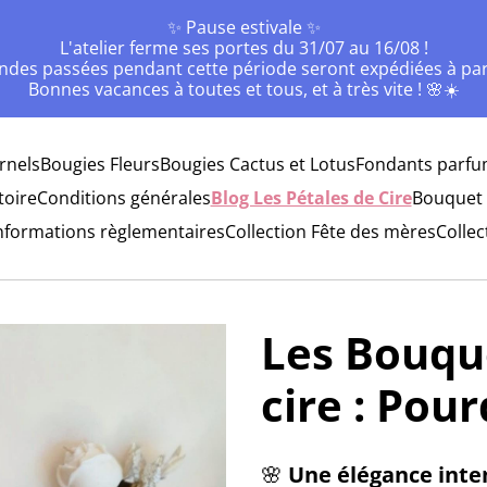
✨ Pause estivale ✨
L'atelier ferme ses portes du 31/07 au 16/08 !
des passées pendant cette période seront expédiées à part
Bonnes vacances à toutes et tous, et à très vite ! 🌸☀️
rnels
Bougies Fleurs
Bougies Cactus et Lotus
Fondants parfu
toire
Conditions générales
Blog Les Pétales de Cire
Bouquet 
nformations règlementaires
Collection Fête des mères
Collec
Les Bouque
cire : Pour
🌸
Une élégance inte