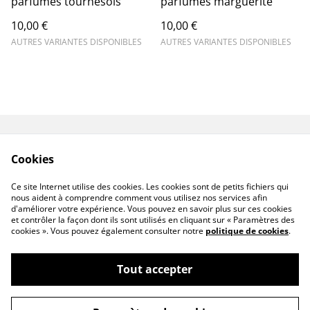
parfumés tournesols
parfumés marguerite
10,00 €
10,00 €
AUTRES VARIANTES DISPONIBLES
AUTRES VARIANTES DISPONIBLES
Contactez-nous
Conditions
Cookies
Politique de
Politique de cookies
confidentialité
Ce site Internet utilise des cookies. Les cookies sont de petits fichiers qui
nous aident à comprendre comment vous utilisez nos services afin
d'améliorer votre expérience. Vous pouvez en savoir plus sur ces cookies
et contrôler la façon dont ils sont utilisés en cliquant sur « Paramètres des
cookies ». Vous pouvez également consulter notre
politique de cookies
.
Tout accepter
Bougies artisanales & bouquet de fleurs en
©
2026
cire