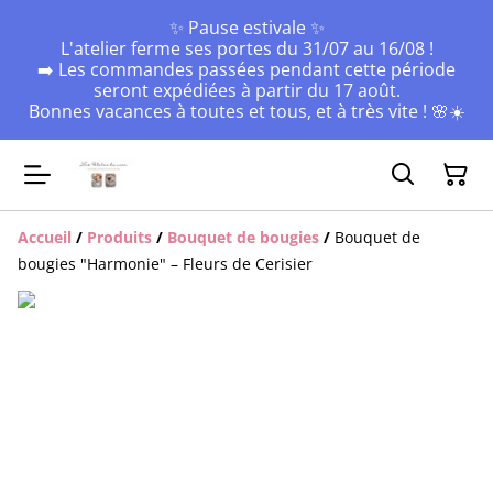
✨ Pause estivale ✨
L'atelier ferme ses portes du 31/07 au 16/08 !
➡️ Les commandes passées pendant cette période
seront expédiées à partir du 17 août.
Bonnes vacances à toutes et tous, et à très vite ! 🌸☀️
Accueil
/
Produits
/
Bouquet de bougies
/
Bouquet de
bougies "Harmonie" – Fleurs de Cerisier