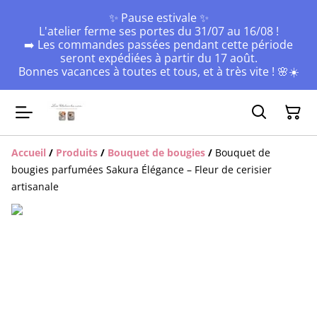
✨ Pause estivale ✨
L'atelier ferme ses portes du 31/07 au 16/08 !
➡️ Les commandes passées pendant cette période
seront expédiées à partir du 17 août.
Bonnes vacances à toutes et tous, et à très vite ! 🌸☀️
Accueil
/
Produits
/
Bouquet de bougies
/
Bouquet de
bougies parfumées Sakura Élégance – Fleur de cerisier
artisanale