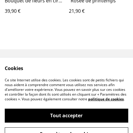
Bouquet de fleurs en cire
"Rosée de printemps"
parfumée Magnolia
39,90 €
21,90 €
Contactez-nous
Conditions
Cookies
Politique de
Politique de cookies
confidentialité
Ce site Internet utilise des cookies. Les cookies sont de petits fichiers qui
nous aident à comprendre comment vous utilisez nos services afin
d'améliorer votre expérience. Vous pouvez en savoir plus sur ces cookies
et contrôler la façon dont ils sont utilisés en cliquant sur « Paramètres des
cookies ». Vous pouvez également consulter notre
politique de cookies
.
Tout accepter
Bougies artisanales & bouquet de fleurs en
©
2026
cire