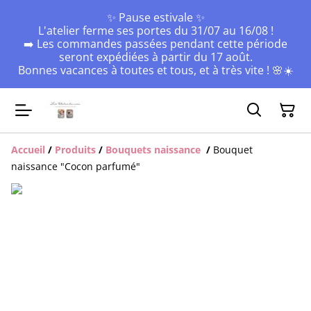
✨ Pause estivale ✨
L'atelier ferme ses portes du 31/07 au 16/08 !
➡️ Les commandes passées pendant cette période
seront expédiées à partir du 17 août.
Bonnes vacances à toutes et tous, et à très vite ! 🌸☀️
Accueil
/
Produits
/
Bouquets naissance
/
Bouquet
naissance "Cocon parfumé"