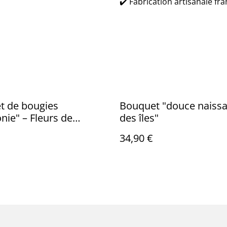
✔️ Fabrication artisanale fr
t de bougies
Bouquet "douce naiss
ie" – Fleurs de
des îles"
r
34,90 €