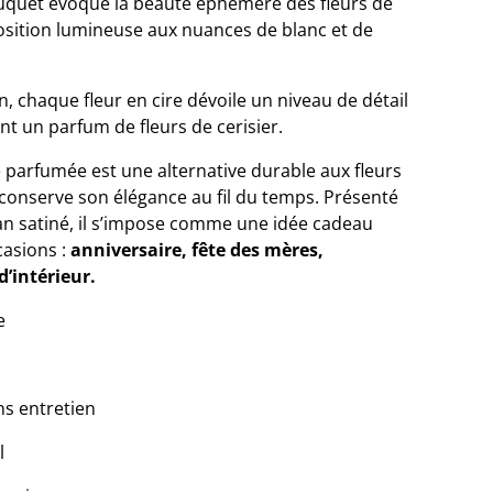
uquet évoque la beauté éphémère des fleurs de
osition lumineuse aux nuances de blanc et de
n, chaque fleur en cire dévoile un niveau de détail
ent un parfum de fleurs de cerisier.
e parfumée est une alternative durable aux fleurs
et conserve son élégance au fil du temps. Présenté
an satiné, il s’impose comme une idée cadeau
casions :
anniversaire, fête des mères,
d’intérieur.
e
ns entretien
l