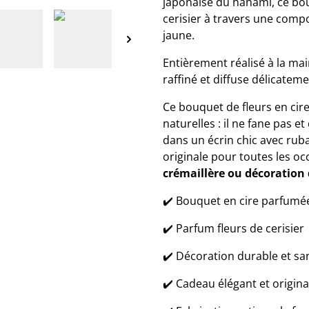
japonaise du hanami, ce bo
cerisier à travers une comp
jaune.
Entièrement réalisé à la mai
raffiné et diffuse délicatem
Ce bouquet de fleurs en cir
naturelles : il ne fane pas 
dans un écrin chic avec rub
originale pour toutes les oc
crémaillère ou décoration 
✔️ Bouquet en cire parfumé
✔️ Parfum fleurs de cerisier
✔️ Décoration durable et sa
✔️ Cadeau élégant et origina