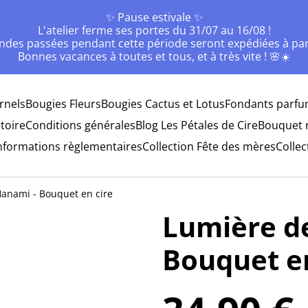
✨ Pause estivale ✨
L'atelier ferme ses portes du 31/07 au 16/08 !
des passées pendant cette période seront expédiées à part
Bonnes vacances à toutes et tous, et à très vite ! 🌸☀️
rnels
Bougies Fleurs
Bougies Cactus et Lotus
Fondants parfu
toire
Conditions générales
Blog Les Pétales de Cire
Bouquet 
nformations règlementaires
Collection Fête des mères
Collec
anami - Bouquet en cire
Lumière d
Bouquet en