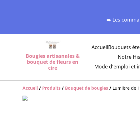
➡️ Les comman
Accueil
Bouquets éte
Bougies artisanales &
Notre His
bouquet de fleurs en
Mode d'emploi et i
cire
Accueil
/
Produits
/
Bouquet de bougies
/
Lumière de H