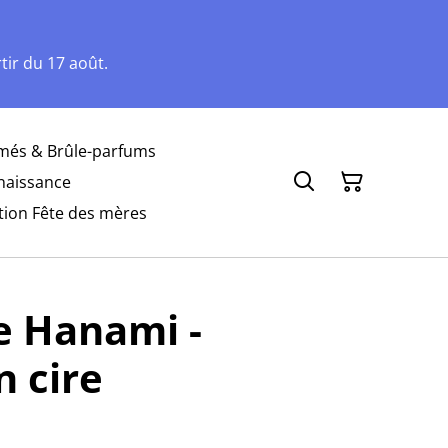
ir du 17 août.
més & Brûle-parfums
naissance
tion Fête des mères
e Hanami -
 cire