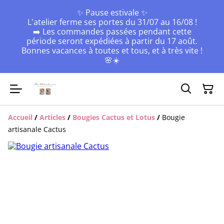
✨ Pause estivale ✨
L'atelier ferme ses portes du 31/07 au 16/08 !
➡️ Les commandes passées pendant cette
période seront expédiées à partir du 17 août.
Bonnes vacances à toutes et tous, et à très vite !
🌸☀️
Accueil
/
Articles
/
Bougies Cactus et Lotus
/
Bougie
artisanale Cactus