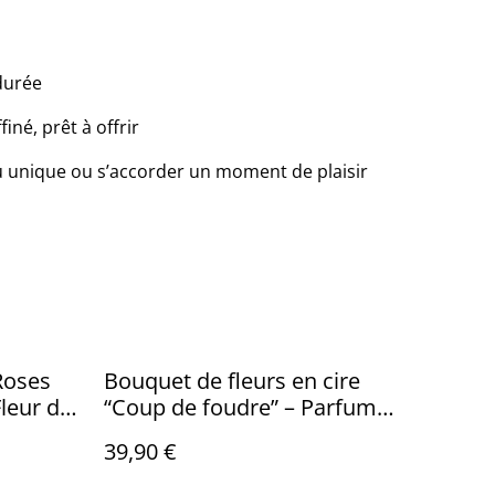
durée
iné, prêt à offrir
au unique ou s’accorder un moment de plaisir
Roses
Bouquet de fleurs en cire
leur de
“Coup de foudre” – Parfum
Magnolia haut de gamme
39,90 €