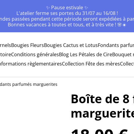
✨ Pause estivale ✨
L'atelier ferme ses portes du 31/07 au 16/08 !
des passées pendant cette période seront expédiées à part
Bonnes vacances à toutes et tous, et à très vite ! 🌸☀️
rnels
Bougies Fleurs
Bougies Cactus et Lotus
Fondants parfu
toire
Conditions générales
Blog Les Pétales de Cire
Bouquet 
nformations règlementaires
Collection Fête des mères
Collec
ndants parfumés marguerites
Boîte de 8
marguerit