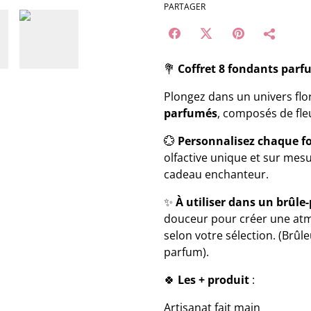
PARTAGER
💐
Coffret 8 fondants parf
Plongez dans un univers flor
parfumés
, composés de fleu
💮
Personnalisez chaque f
olfactive unique et sur mes
cadeau enchanteur.
✨
À utiliser dans un brûl
douceur pour créer une atm
selon votre sélection. (Brûle
parfum).
🍀
Les + produit
:
Artisanat fait main