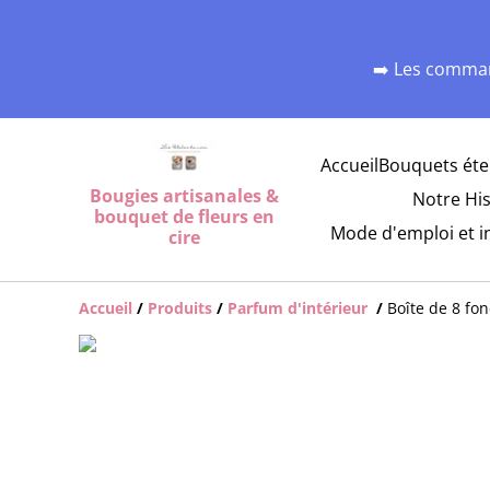
➡️ Les comman
Accueil
Bouquets éte
Bougies artisanales &
Notre His
bouquet de fleurs en
Mode d'emploi et i
cire
Accueil
/
Produits
/
Parfum d'intérieur
/
Boîte de 8 fo