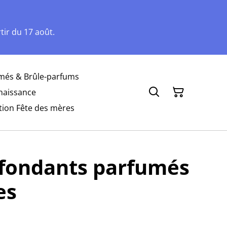
ir du 17 août.
més & Brûle-parfums
naissance
tion Fête des mères
 fondants parfumés
es