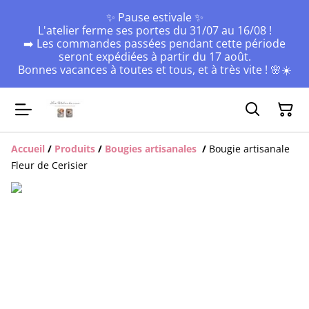
✨ Pause estivale ✨
L'atelier ferme ses portes du 31/07 au 16/08 !
➡️ Les commandes passées pendant cette période
seront expédiées à partir du 17 août.
Bonnes vacances à toutes et tous, et à très vite ! 🌸☀️
Accueil
/
Produits
/
Bougies artisanales
/
Bougie artisanale
Fleur de Cerisier